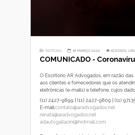
NOTÍCIAS
18 MARÇO 2020
ACESSOS: 176
COMUNICADO - Coronavírus
O Escritório AR Advogados, em razão das r
aos clientes e fornecedores que os atend
eletrônicas (e-mails) e telefone, cujos da
(11) 2427-9899 | (11) 2427-9809 | (11) 971
E-mail:
contato@aradvogados.net
renata@aradvogados.net
adautogallacini@hotmail.com